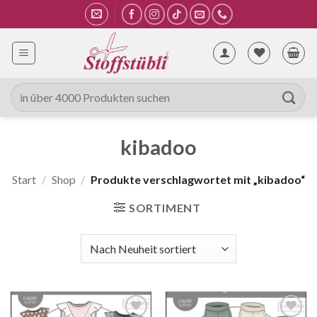
Zum
Inhalt
springen
Suche
nach:
kibadoo
Start
/
Shop
/
Produkte verschlagwortet mit „kibadoo“
SORTIMENT