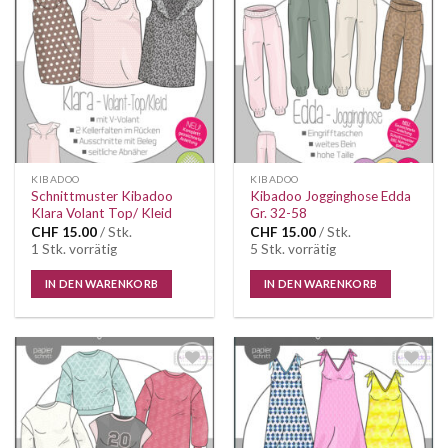
Auf die
Auf die
Wunschliste
Wunschliste
KIBADOO
KIBADOO
Schnittmuster Kibadoo
Kibadoo Jogginghose Edda
Klara Volant Top/ Kleid
Gr. 32-58
CHF
15.00
/ Stk.
CHF
15.00
/ Stk.
1 Stk. vorrätig
5 Stk. vorrätig
IN DEN WARENKORB
IN DEN WARENKORB
Auf die
Auf die
Wunschliste
Wunschliste