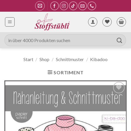
Zum
Inhalt
springen
Suche
nach:
Start
/
Shop
/
Schnittmuster
/
Kibadoo
SORTIMENT
Auf die
Wunschliste