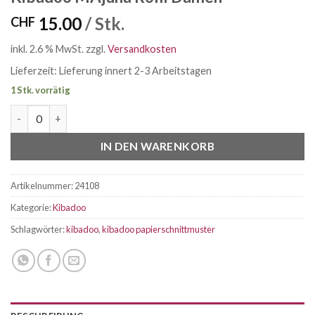
15.00
/ Stk.
CHF
inkl. 2.6 % MwSt.
zzgl.
Versandkosten
Lieferzeit:
Lieferung innert 2-3 Arbeitstagen
1 Stk. vorrätig
Kibadoo MAjuna Rolli Damen Menge
IN DEN WARENKORB
Artikelnummer:
24108
Kategorie:
Kibadoo
Schlagwörter:
kibadoo
,
kibadoo papierschnittmuster