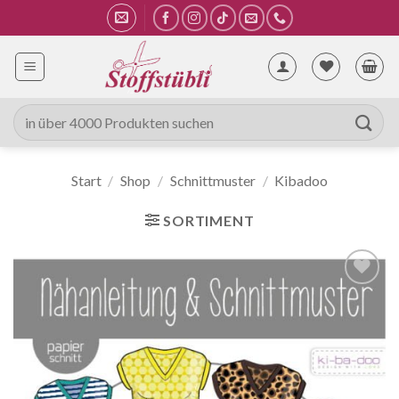
Zum
Inhalt
springen
Suche
nach:
Start
/
Shop
/
Schnittmuster
/
Kibadoo
SORTIMENT
Auf die
Wunschliste