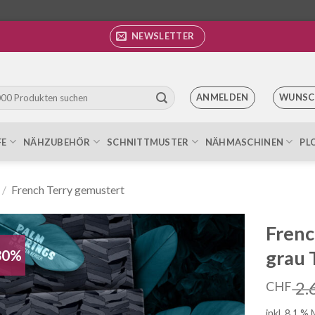
NEWSLETTER
ANMELDEN
WUNSC
FE
NÄHZUBEHÖR
SCHNITTMUSTER
NÄHMASCHINEN
PL
/
French Terry gemustert
Frenc
30%
grau 
Auf die
Wunschliste
2.
CHF
inkl. 8.1 %