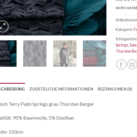
nicht vorrä
Artikelnum
Kategorie:
F
Schlagwörte
Springs
,
Sale
Thorsten Be
SCHREIBUNG
ZUSÄTZLICHE INFORMATIONEN
REZENSIONEN (0)
nch Terry Palm Springs grau Thorsten Berger
lität: 95% Baumwolle, 5% Elasthan
eite: 150cm