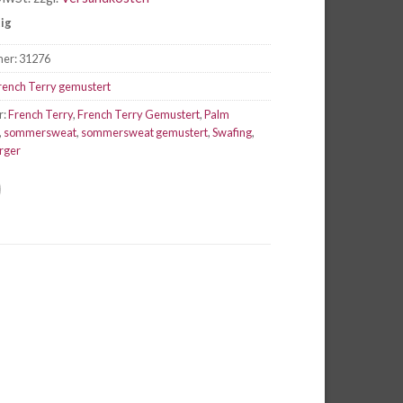
war:
ist:
tig
CHF 2.65
CHF 1.86.
mer:
31276
rench Terry gemustert
r:
French Terry
,
French Terry Gemustert
,
Palm
,
sommersweat
,
sommersweat gemustert
,
Swafing
,
rger