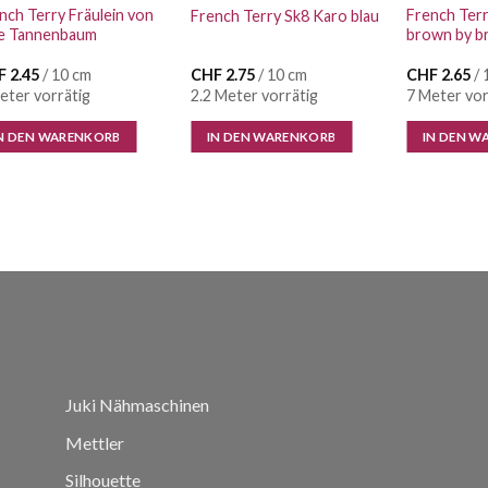
nch Terry Fräulein von
French Ter
French Terry Sk8 Karo blau
ie Tannenbaum
brown by br
F
2.45
/ 10 cm
CHF
2.75
/ 10 cm
CHF
2.65
/ 
eter vorrätig
2.2 Meter vorrätig
7 Meter vor
N DEN WARENKORB
IN DEN WARENKORB
IN DEN W
Juki Nähmaschinen
Mettler
Silhouette