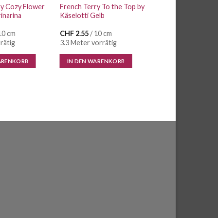
ry Cozy Flower
French Terry To the Top by
inarina
Käselotti Gelb
10 cm
CHF
2.55
/ 10 cm
rätig
3.3 Meter vorrätig
ARENKORB
IN DEN WARENKORB