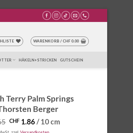
HLISTE
WARENKORB /
CHF
0.00
OTTER
HÄKELN+STRICKEN
GUTSCHEIN
h Terry Palm Springs
Thorsten Berger
Ursprünglicher
Aktueller
65
1.86
/ 10 cm
CHF
Preis
Preis
 MwSt.
zzgl.
Versandkosten