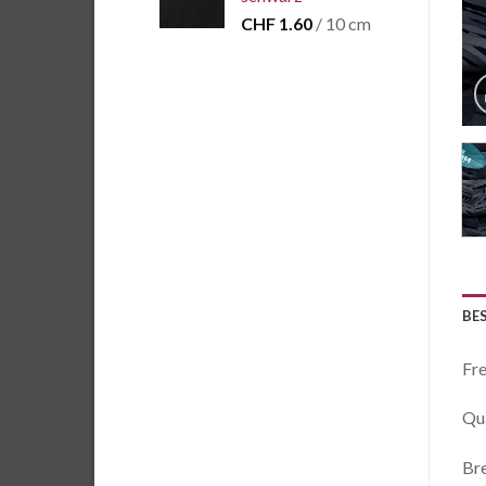
CHF
1.60
/ 10 cm
BE
Fre
Qua
Br