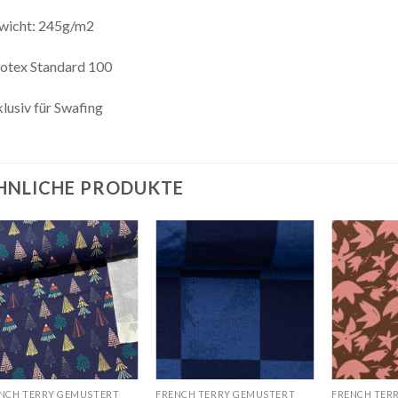
wicht: 245g/m2
otex Standard 100
lusiv für Swafing
HNLICHE PRODUKTE
Auf die
Auf die
Wunschliste
Wunschliste
NCH TERRY GEMUSTERT
FRENCH TERRY GEMUSTERT
FRENCH TER