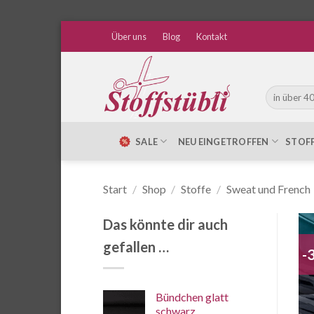
Zum
Über uns
Blog
Kontakt
Inhalt
springen
Suche
nach:
SALE
NEU EINGETROFFEN
STOF
Start
/
Shop
/
Stoffe
/
Sweat und French
Das könnte dir auch
gefallen …
-
Bündchen glatt
schwarz