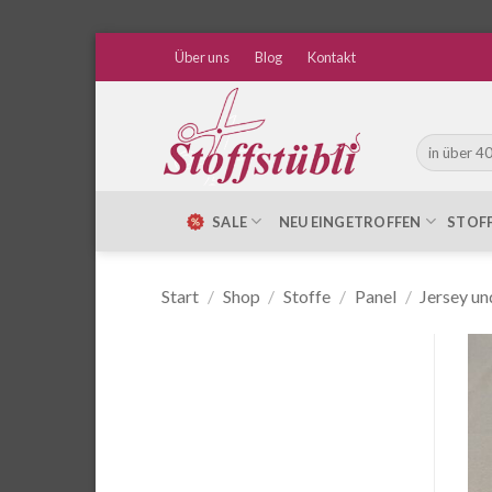
Zum
Über uns
Blog
Kontakt
Inhalt
springen
Suche
nach:
SALE
NEU EINGETROFFEN
STOF
Start
/
Shop
/
Stoffe
/
Panel
/
Jersey un