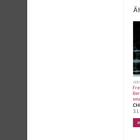
Ä
Auf die
Auf die
Wunschliste
Wunschliste
JERSEY UND SWEAT PANEL
JERSEY UND SWEAT PANEL
JER
French Terry Panel Emma &
Sweat Panel Merry
Fre
Bob
Christmas
Ber
sm
CHF
17.00
/ Stk.
CHF
17.50
/ Stk.
CH
2 Stk. vorrätig
3 Stk. vorrätig
3.1
IN DEN WARENKORB
IN DEN WARENKORB
I