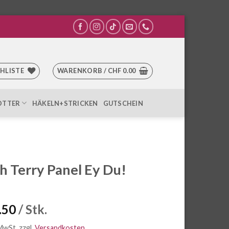
HLISTE
WARENKORB /
CHF
0.00
OTTER
HÄKELN+STRICKEN
GUTSCHEIN
h Terry Panel Ey Du!
.50
/ Stk.
 MwSt.
zzgl.
Versandkosten