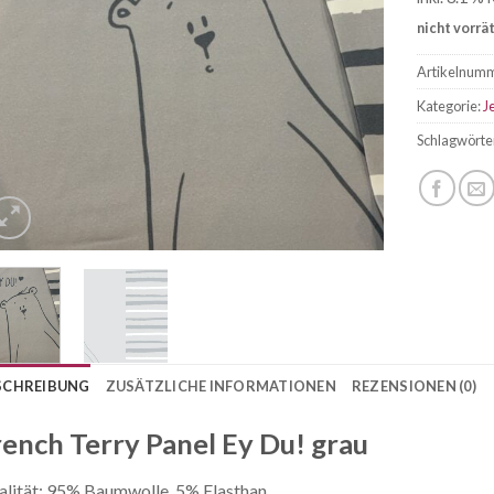
nicht vorrä
Artikelnum
Kategorie:
J
Schlagwörte
SCHREIBUNG
ZUSÄTZLICHE INFORMATIONEN
REZENSIONEN (0)
rench Terry Panel Ey Du! grau
lität: 95% Baumwolle, 5% Elasthan