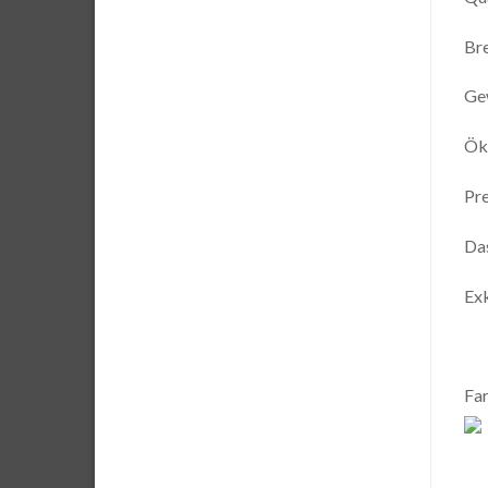
Br
Ge
Ök
Pre
Das
Exk
Far