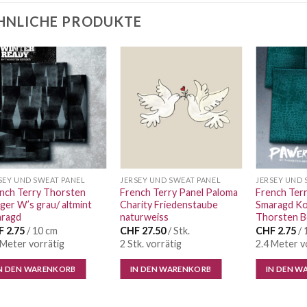
HNLICHE PRODUKTE
Auf die
Auf die
Wunschliste
Wunschliste
SEY UND SWEAT PANEL
JERSEY UND SWEAT PANEL
JERSEY UND 
nch Terry Thorsten
French Terry Panel Paloma
French Ter
ger W’s grau/ altmint
Charity Friedenstaube
Smaragd Ko
aragd
naturweiss
Thorsten B
F
2.75
/ 10 cm
CHF
27.50
/ Stk.
CHF
2.75
/ 
 Meter vorrätig
2 Stk. vorrätig
2.4 Meter v
N DEN WARENKORB
IN DEN WARENKORB
IN DEN W