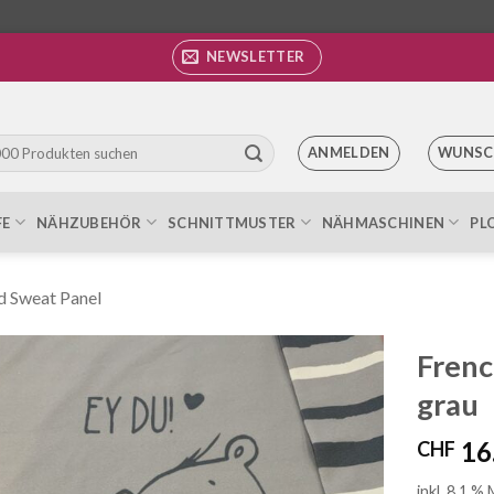
NEWSLETTER
ANMELDEN
WUNSC
FE
NÄHZUBEHÖR
SCHNITTMUSTER
NÄHMASCHINEN
PL
d Sweat Panel
Frenc
grau
Auf die
Wunschliste
16
CHF
inkl. 8.1 %