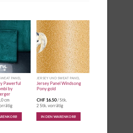
Auf die
Auf die
Wunschliste
Wunschliste
SWEAT PANEL
JERSEY UND SWEAT PANEL
ry Pawerful
Jersey Panel Windsong
mbi by
Pony gold
erger
10 cm
CHF
16.50
/ Stk.
orrätig
2 Stk. vorrätig
ARENKORB
IN DEN WARENKORB