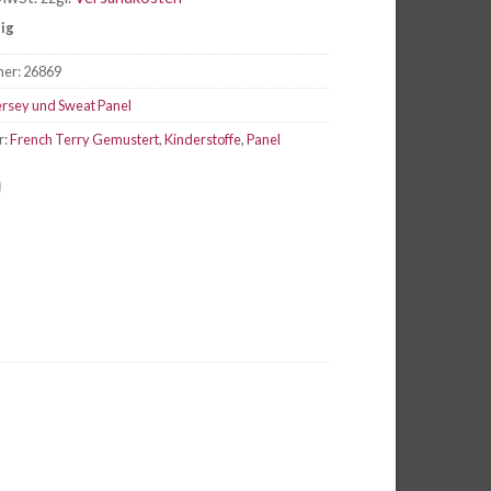
tig
mer:
26869
ersey und Sweat Panel
r:
French Terry Gemustert
,
Kinderstoffe
,
Panel