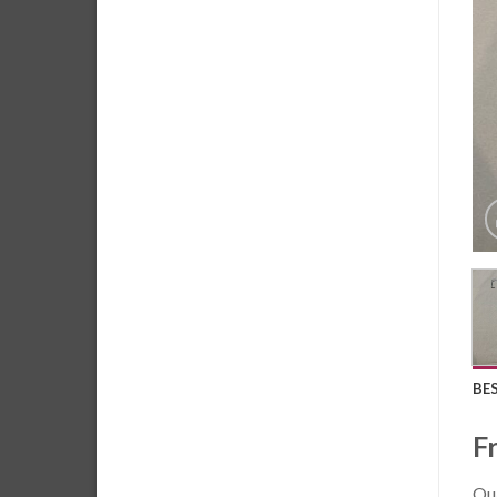
BE
F
Qua