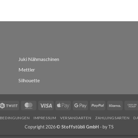
Juki Nähmaschinen
Mettler
Silhouette
Twint
MasterCard
Visa
Apple
Google
PayPal
Klarna
Pay
Pay
SBEDINGUNGEN
IMPRESSUM
VERSANDARTEN
ZAHLUNGSARTEN
D
Copyright 2026 ©
Stoffstübli GmbH
- by
TS