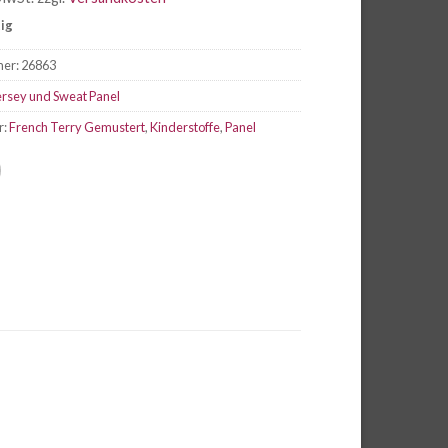
tig
mer:
26863
ersey und Sweat Panel
r:
French Terry Gemustert
,
Kinderstoffe
,
Panel