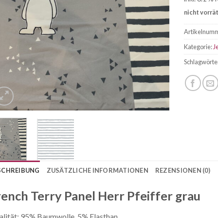
nicht vorrä
Artikelnum
Kategorie:
J
Schlagwörte
SCHREIBUNG
ZUSÄTZLICHE INFORMATIONEN
REZENSIONEN (0)
rench Terry Panel Herr Pfeiffer grau
lität: 95% Baumwolle, 5% Elasthan