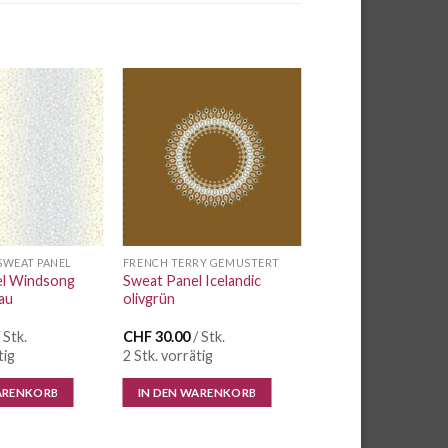
Auf die
Auf die
Wunschliste
Wunschliste
SWEAT PANEL
FRENCH TERRY GEMUSTERT
el Windsong
Sweat Panel Icelandic
au
olivgrün
 Stk.
CHF
30.00
/ Stk.
tig
2 Stk. vorrätig
ARENKORB
IN DEN WARENKORB