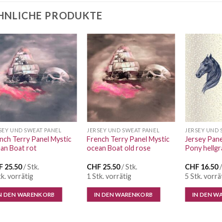
HNLICHE PRODUKTE
Auf die
Auf die
Wunschliste
Wunschliste
SEY UND SWEAT PANEL
JERSEY UND SWEAT PANEL
JERSEY UND 
nch Terry Panel Mystic
French Terry Panel Mystic
Jersey Pan
an Boat rot
ocean Boat old rose
Pony hellgr
F
25.50
/ Stk.
CHF
25.50
/ Stk.
CHF
16.50
/
tk. vorrätig
1 Stk. vorrätig
5 Stk. vorrä
N DEN WARENKORB
IN DEN WARENKORB
IN DEN W