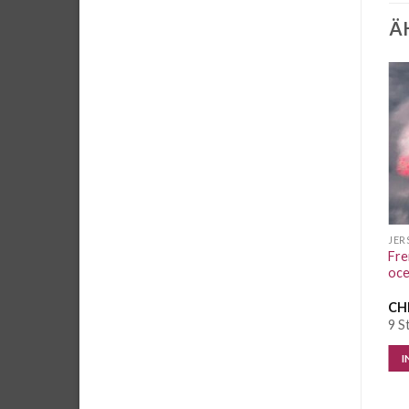
Ä
Auf die
Auf die
Wunschliste
Wunschliste
JERSEY UND SWEAT PANEL
JERSEY UND SWEAT PANEL
JER
Jersey Panel Tischset
Jersey Panel Swafing
Fre
Wichtelweihnachten
Square Dance Man petrol
oce
CHF
24.50
/ Stk.
CHF
21.50
/ Stk.
CH
2 Stk. vorrätig
6 Stk. vorrätig
9 S
IN DEN WARENKORB
IN DEN WARENKORB
I