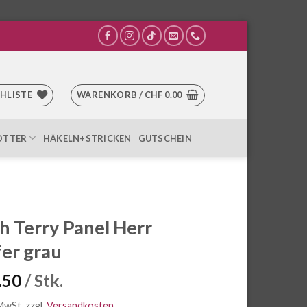
HLISTE
WARENKORB /
CHF
0.00
OTTER
HÄKELN+STRICKEN
GUTSCHEIN
h Terry Panel Herr
fer grau
.50
/ Stk.
 MwSt.
zzgl.
Versandkosten