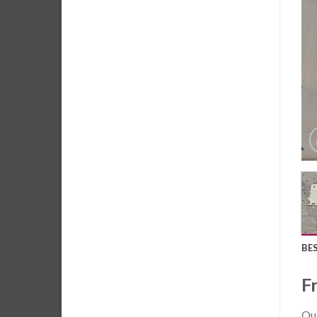
BE
F
Qua