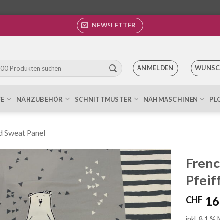
NEWSLETTER
ANMELDEN
WUNSC
FE
NÄHZUBEHÖR
SCHNITTMUSTER
NÄHMASCHINEN
PL
d Sweat Panel
Frenc
Pfeif
Auf die
Wunschliste
16
CHF
inkl. 8.1 %