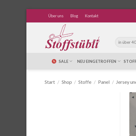
Zum
Über uns
Blog
Kontakt
Inhalt
springen
Suche
nach:
SALE
NEU EINGETROFFEN
STOF
Start
/
Shop
/
Stoffe
/
Panel
/
Jersey un