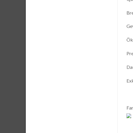
Br
Ge
Ök
Pre
Das
Exk
Far