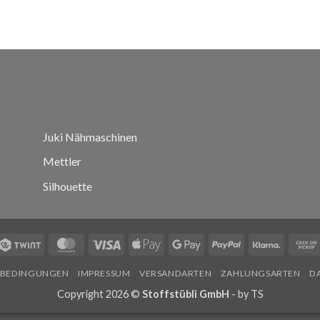
Juki Nähmaschinen
Mettler
Silhouette
Twint
MasterCard
Visa
Apple
Google
PayPal
Klarna
Pay
Pay
SBEDINGUNGEN
IMPRESSUM
VERSANDARTEN
ZAHLUNGSARTEN
D
Copyright 2026 ©
Stoffstübli GmbH
- by
TS