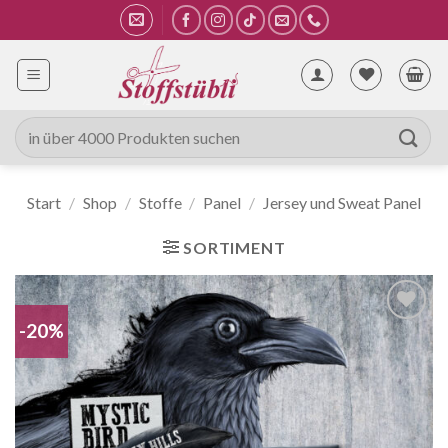
Zum
Inhalt
springen
Suche
nach:
Start
/
Shop
/
Stoffe
/
Panel
/
Jersey und Sweat Panel
SORTIMENT
-20%
Auf die
Wunschliste