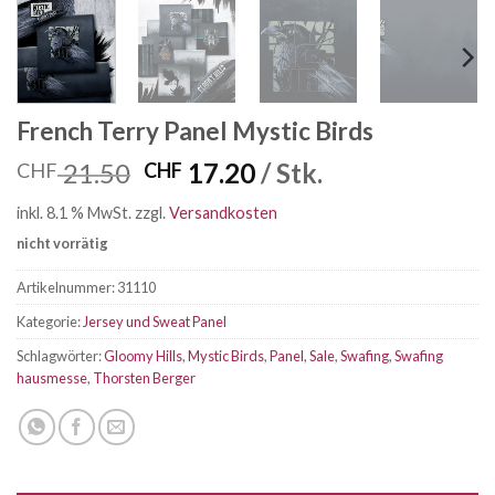
French Terry Panel Mystic Birds
Ursprünglicher
Aktueller
21.50
17.20
/ Stk.
CHF
CHF
Preis
Preis
inkl. 8.1 % MwSt.
zzgl.
Versandkosten
war:
ist:
nicht vorrätig
CHF 21.50
CHF 17.20.
Artikelnummer:
31110
Kategorie:
Jersey und Sweat Panel
Schlagwörter:
Gloomy Hills
,
Mystic Birds
,
Panel
,
Sale
,
Swafing
,
Swafing
hausmesse
,
Thorsten Berger