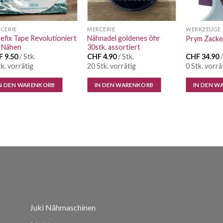
CERIE
MERCERIE
WERKZEUGE
lefix Tape Revolutioniert
Nähnadel goldenes öhr
Prym Zacke
 Nähen
30stk. assortiert
F
9.50
/ Stk.
CHF
4.90
/ Stk.
CHF
34.90
/
tk. vorrätig
20 Stk. vorrätig
0 Stk. vorrä
N DEN WARENKORB
IN DEN WARENKORB
IN DEN W
Juki Nähmaschinen