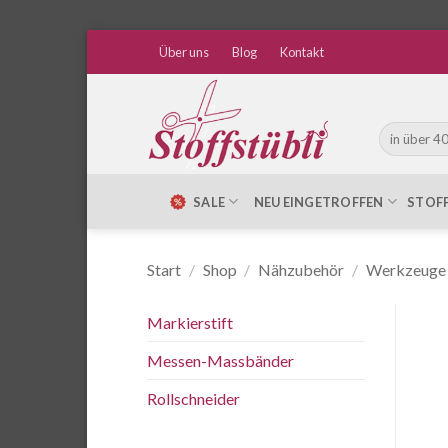
Zum
Über uns
Blog
Kontakt
Inhalt
springen
Suche
nach:
SALE
NEU EINGETROFFEN
STOF
Start
/
Shop
/
Nähzubehör
/
Werkzeuge
Markierstift
Messen-Massbänder
Rollschneider