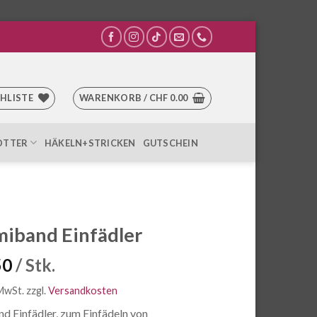
HLISTE
WARENKORB /
CHF
0.00
OTTER
HÄKELN+STRICKEN
GUTSCHEIN
iband Einfädler
50
/ Stk.
 MwSt.
zzgl.
Versandkosten
 Einfädler, zum Einfädeln von