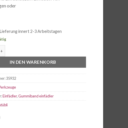
en oder
Lieferung innert 2-3 Arbeitstagen
ätig
d Einfädler Menge
IN DEN WARENKORB
mer:
35932
erkzeuge
r:
Einfädler
,
Gummiband einfädler
stübli