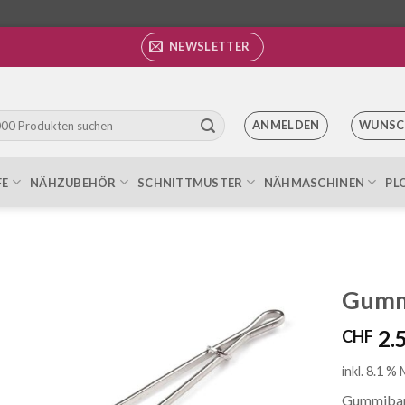
NEWSLETTER
ANMELDEN
WUNSC
FE
NÄHZUBEHÖR
SCHNITTMUSTER
NÄHMASCHINEN
PL
Gumm
2.
CHF
Auf die
Wunschliste
inkl. 8.1 %
Gummiband