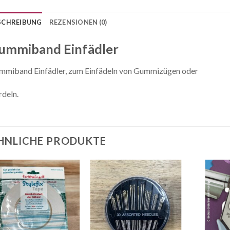
SCHREIBUNG
REZENSIONEN (0)
ummiband Einfädler
mmiband Einfädler, zum Einfädeln von Gummizügen oder
deln.
HNLICHE PRODUKTE
Auf die
Auf die
Wunschliste
Wunschliste