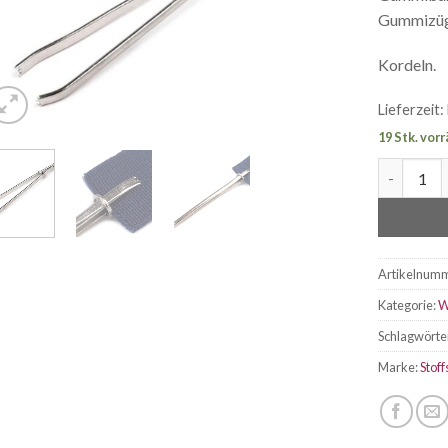
Gummizüg
Kordeln.
Lieferzeit:
19 Stk. vorr
Gummiban
Artikelnum
Kategorie:
W
Schlagwörte
Marke:
Stoff