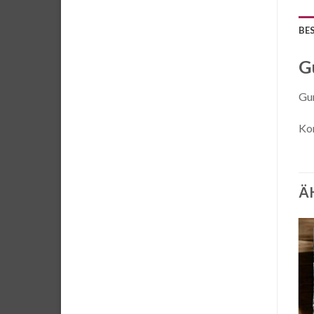
BE
G
Gu
Kor
Ä
Auf die
Auf die
Wunschliste
Wunschliste