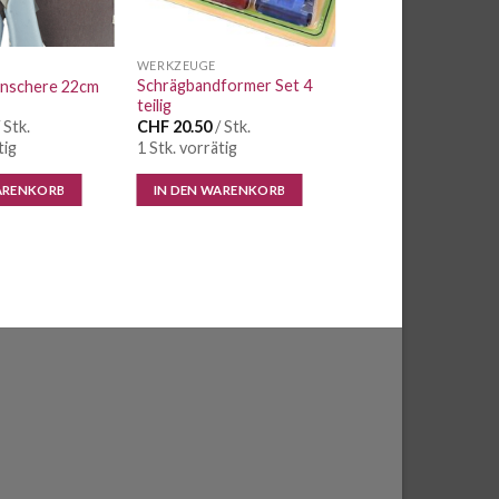
WERKZEUGE
Schrägbandformer Set 4
nschere 22cm
teilig
 Stk.
CHF
20.50
/ Stk.
tig
1 Stk. vorrätig
ARENKORB
IN DEN WARENKORB