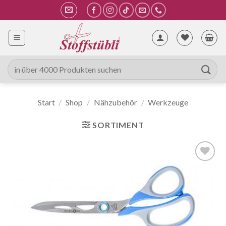
Zum
Inhalt
springen
Suche
nach:
Start
/
Shop
/
Nähzubehör
/
Werkzeuge
SORTIMENT
Auf die
Wunschliste