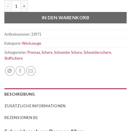
Schneiderschere Linkshänder Premax 19cm Menge
IN DEN WARENKORB
Artikelnummer:
33971
Kategorie:
Werkzeuge
Schlagwörter:
Premax
,
Schere
,
Schneider Schere
,
Schneiderschere
,
Stoffschere
BESCHREIBUNG
ZUSÄTZLICHE INFORMATIONEN
REZENSIONEN (0)