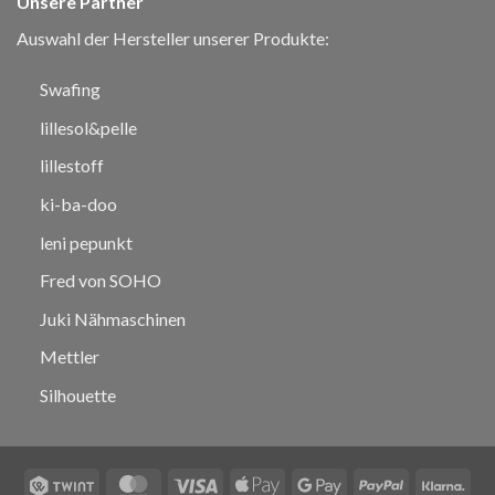
Unsere Partner
Auswahl der Hersteller unserer Produkte:
Swafing
lillesol&pelle
lillestoff
ki-ba-doo
leni pepunkt
Fred von SOHO
Juki Nähmaschinen
Mettler
Silhouette
Twint
MasterCard
Visa
Apple
Google
PayPal
Klar