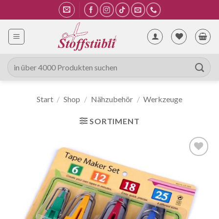
Zum
Inhalt
springen
Suche
nach:
Start
/
Shop
/
Nähzubehör
/
Werkzeuge
SORTIMENT
Auf die
Wunschliste