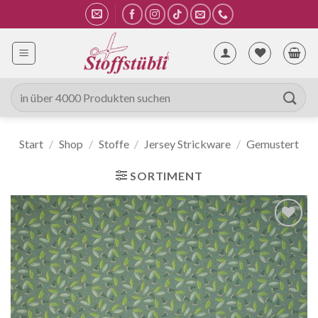
Zum
Inhalt
springen
Suche
nach:
Start
/
Shop
/
Stoffe
/
Jersey Strickware
/
Gemustert
SORTIMENT