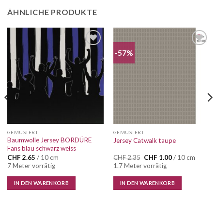
ÄHNLICHE PRODUKTE
-57%
GEMUSTERT
GEMUSTERT
Baumwolle Jersey BORDÜRE
Jersey Catwalk taupe
Fans blau schwarz weiss
Ursprünglicher
Aktueller
CHF
2.65
/ 10 cm
CHF
2.35
CHF
1.00
/ 10 cm
Preis
Preis
7 Meter vorrätig
1.7 Meter vorrätig
war:
ist:
CHF 2.35
CHF 1.00.
IN DEN WARENKORB
IN DEN WARENKORB