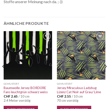
Stoffe unserer Meinung nach da. ;-))
ÄHNLICHE PRODUKTE
Auf die
Auf die
Wunschliste
Wunschliste
GEMUSTERT
GEMUSTERT
Baumwolle Jersey BORDÜRE
Jersey Miraculous Ladybug
Fans leuchtgrün schwarz weiss
Lizenz Cat Noir auf Grau/ Lime
CHF
2.65
/ 10 cm
CHF
2.55
/ 10 cm
2.4 Meter vorrätig
70 cm vorrätig