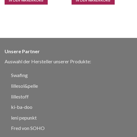
IN DEN WARENKORB
IN DEN WARENKORB
Unsere Partner
Auswahl der Hersteller unserer Produkte:
Swafing
lillesol&pelle
lillestoff
ki-ba-doo
leni pepunkt
Fred von SOHO