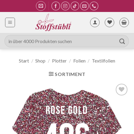
Zum
Inhalt
springen
Suche
nach:
Start
/
Shop
/
Plotter
/
Folien
/
Textilfolien
SORTIMENT
Auf die
Wunschliste