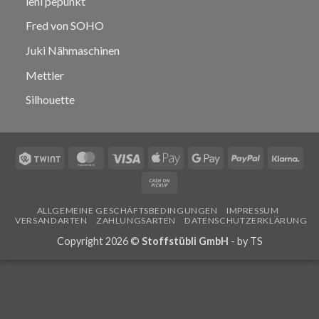
leni pepunkt
Fred von SOHO
Juki Nähmaschinen
Mettler
Silhouette
Twint
MasterCard
Visa
Apple
Google
PayPal
Klar
Pay
Pay
Cash
on
ALLGEMEINE GESCHÄFTSBEDINGUNGEN
IMPRESSUM
Pickup
VERSANDARTEN
ZAHLUNGSARTEN
DATENSCHUTZERKLÄRUNG
Copyright 2026 ©
Stoffstübli GmbH
- by
TS