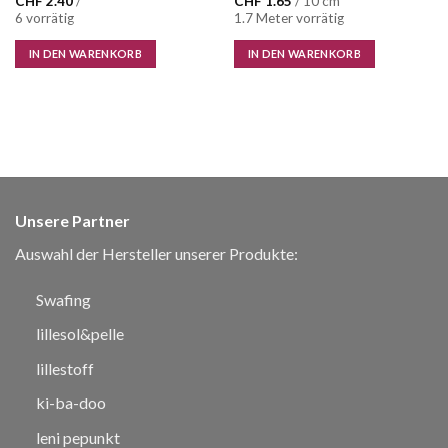
CHF
2.40
/
CHF
1.65
/ 10 cm
6 vorrätig
1.7 Meter vorrätig
IN DEN WARENKORB
IN DEN WARENKORB
Unsere Partner
Auswahl der Hersteller unserer Produkte:
Swafing
lillesol&pelle
lillestoff
ki-ba-doo
leni pepunkt