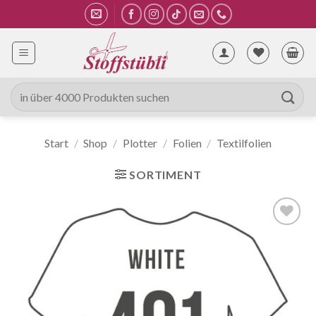
Zum
Inhalt
springen
Suche
nach:
Start
/
Shop
/
Plotter
/
Folien
/
Textilfolien
SORTIMENT
Auf die
Wunschliste