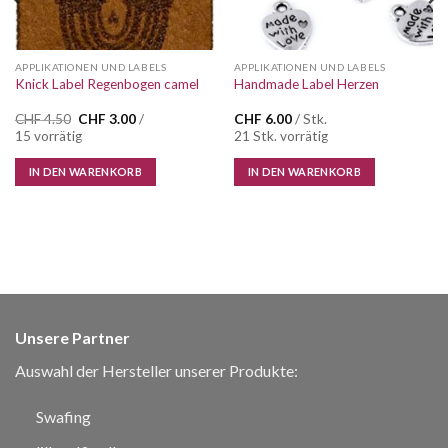
APPLIKATIONEN UND LABELS
APPLIKATIONEN UND LABELS
Knick Label Regenbogen camel
Handmade Label Herzen
Ursprünglicher
Aktueller
CHF
4.50
CHF
3.00
/
CHF
6.00
/ Stk.
Preis
Preis
15 vorrätig
21 Stk. vorrätig
war:
ist:
CHF 4.50
CHF 3.00.
IN DEN WARENKORB
IN DEN WARENKORB
Unsere Partner
Auswahl der Hersteller unserer Produkte:
Swafing