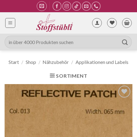
Zum
Inhalt
springen
Suche
nach:
Start
/
Shop
/
Nähzubehör
/
Applikationen und Labels
SORTIMENT
Auf die
Wunschliste