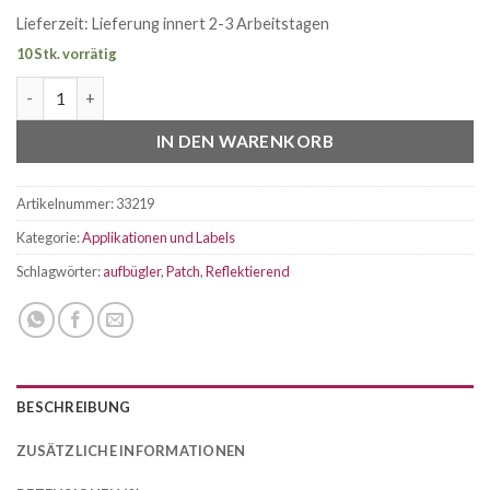
Lieferzeit:
Lieferung innert 2-3 Arbeitstagen
10 Stk. vorrätig
Reflektierender Patch babe Menge
IN DEN WARENKORB
Artikelnummer:
33219
Kategorie:
Applikationen und Labels
Schlagwörter:
aufbügler
,
Patch
,
Reflektierend
BESCHREIBUNG
ZUSÄTZLICHE INFORMATIONEN