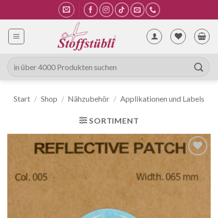
Zum
Inhalt
springen
Suche
nach:
Start
/
Shop
/
Nähzubehör
/
Applikationen und Labels
SORTIMENT
Auf die
Wunschliste