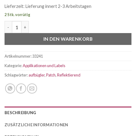
Lieferzeit:
Lieferung innert 2-3 Arbeitstagen
2 Stk. vorrätig
Reflektierender Patch Kopfhörer Menge
IN DEN WARENKORB
Artikelnummer:
33241
Kategorie:
Applikationen und Labels
Schlagwörter:
aufbügler
,
Patch
,
Reflektierend
BESCHREIBUNG
ZUSÄTZLICHE INFORMATIONEN