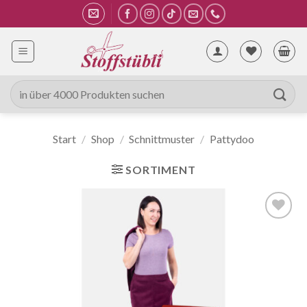
Zum
Inhalt
springen
Suche
nach:
Start
/
Shop
/
Schnittmuster
/
Pattydoo
SORTIMENT
Auf die
Wunschliste