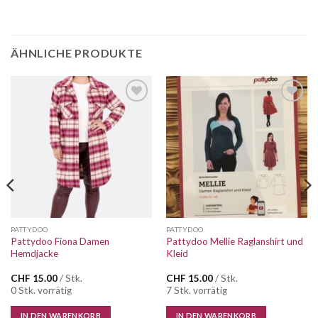
ÄHNLICHE PRODUKTE
Auf die
Auf die
Wunschliste
Wunschliste
PATTYDOO
PATTYDOO
Pattydoo Fiona Damen
Pattydoo Mellie Raglanshirt und
Hemdjacke
Kleid
CHF
15.00
/ Stk.
CHF
15.00
/ Stk.
0 Stk. vorrätig
7 Stk. vorrätig
IN DEN WARENKORB
IN DEN WARENKORB