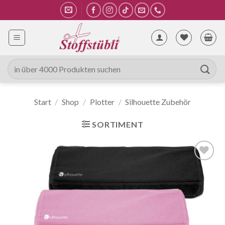
Zum
Inhalt
springen
Suche
nach:
Start
/
Shop
/
Plotter
/
Silhouette Zubehör
SORTIMENT
Auf die
Wunschliste