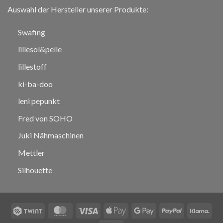
Auswahl der Hersteller unserer Produkte:
Swafing
lillesol&pelle
lillestoff
ki-ba-doo
leni pepunkt
Fred von SOHO
Juki Nähmaschinen
Mettler
Silhouette
Twint
MasterCard
Visa
Apple
Google
PayPal
Klar
Pay
Pay