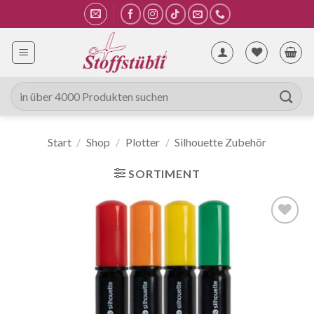
Zum
Inhalt
springen
Suche
nach:
Start
/
Shop
/
Plotter
/
Silhouette Zubehör
SORTIMENT
Auf die
Wunschliste