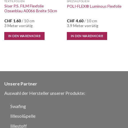
TEXTILFOLIEN
SPEZIALFOLIEN
Siser P.S. FILM Flexfolie
POLI-FLEX® Luminous Flexfolie
Ozeanblau A0066 Breite 50cm
CHF
1.60
/ 10 cm
CHF
4.60
/ 10 cm
3 Meter vorrätig
3.9 Meter vorrätig
IN DEN WARENKORB
IN DEN WARENKORB
Unsere Partner
Auswahl der Hersteller unserer Produkte:
Swafing
lillesol&pelle
lillestoff