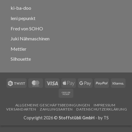
ki-ba-doo
leni pepunkt
Fred von SOHO
Juki Nähmaschinen
Mettler
Silhouette
Twint
MasterCard
Visa
Apple
Google
PayPal
Klar
Pay
Pay
Cash
on
ALLGEMEINE GESCHÄFTSBEDINGUNGEN
IMPRESSUM
Pickup
VERSANDARTEN
ZAHLUNGSARTEN
DATENSCHUTZERKLÄRUNG
Copyright 2026 ©
Stoffstübli GmbH
- by
TS