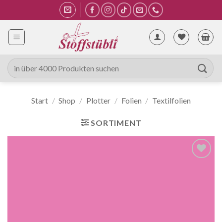
Zum
Inhalt
springen
Suche
nach:
Start
/
Shop
/
Plotter
/
Folien
/
Textilfolien
SORTIMENT
Auf die
Wunschliste