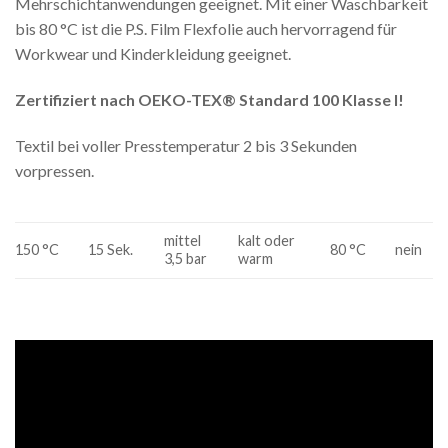
Mehrschichtanwendungen geeignet. Mit einer Waschbarkeit
bis 80 °C ist die P.S. Film Flexfolie auch hervorragend für
Workwear und Kinderkleidung geeignet.
Zertifiziert nach OEKO-TEX® Standard 100 Klasse I!
Textil bei voller Presstemperatur 2 bis 3 Sekunden
vorpressen.
mittel
kalt oder
150 °C
15 Sek.
80 °C
nein
3,5 bar
warm