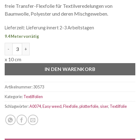
freie Transfer-Flexfolie für Textilveredelungen von
Baumwolle, Polyester und deren Mischgeweben.
Lieferzeit:
Lieferung innert 2-3 Arbeitstagen
9.4 Meter vorrätig
Siser P.S. FILM Flexfolie medium Pink A0074 Breite 50cm Menge
x 10 cm
IN DEN WARENKORB
Artikelnummer:
30573
Kategorie:
Textilfolien
Schlagwörter:
A0074
,
Easy weed
,
Flexfolie
,
plotterfolie
,
siser
,
Textilfolie