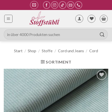
Zum
Inhalt
springen
Suche
nach:
Start
/
Shop
/
Stoffe
/
Cord und Jeans
/
Cord
SORTIMENT
Auf die
Wunschliste