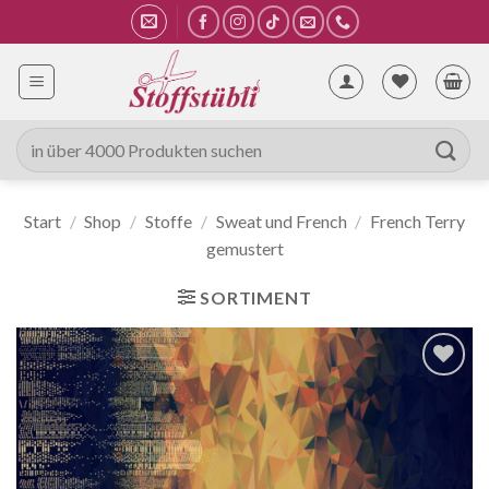
Zum
Inhalt
springen
Suche
nach:
Start
/
Shop
/
Stoffe
/
Sweat und French
/
French Terry
gemustert
SORTIMENT
Auf die
Wunschliste