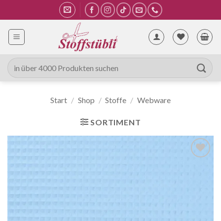
Zum
Inhalt
springen
Suche
nach:
Start
/
Shop
/
Stoffe
/
Webware
SORTIMENT