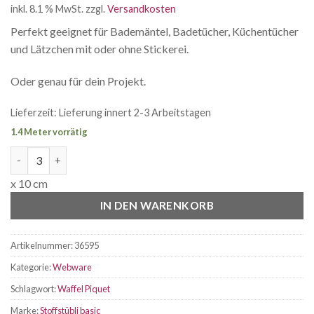
inkl. 8.1 % MwSt.
zzgl.
Versandkosten
Perfekt geeignet für Bademäntel, Badetücher, Küchentücher
und Lätzchen mit oder ohne Stickerei.
Oder genau für dein Projekt.
Lieferzeit:
Lieferung innert 2-3 Arbeitstagen
1.4 Meter vorrätig
Waffel Piquet blau Menge
x 10 cm
IN DEN WARENKORB
Artikelnummer:
36595
Kategorie:
Webware
Schlagwort:
Waffel Piquet
Marke:
Stoffstübli basic