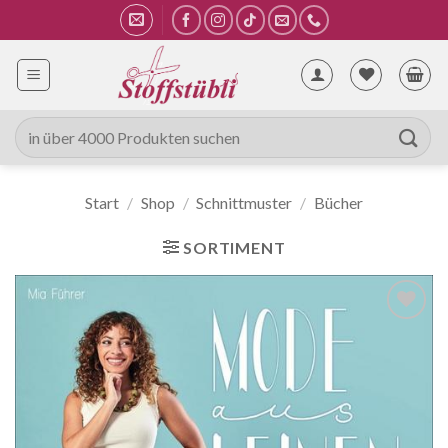
Zum
Inhalt
springen
Suche
nach:
Start
/
Shop
/
Schnittmuster
/
Bücher
SORTIMENT
Auf die
Wunschliste