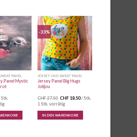
-33%
Auf die
Auf die
Wunschliste
Wunschliste
SWEAT PANEL
JERSEY UND SWEAT PANEL
y Panel Mystic
Jersey Panel Big Hugs
 rot
Jolijou
Ursprünglicher
Aktueller
 Stk.
CHF
27.50
CHF
18.50
/ Stk.
Preis
Preis
tig
1 Stk. vorrätig
war:
ist:
CHF 27.50
CHF 18.50.
ARENKORB
IN DEN WARENKORB