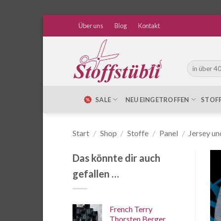
Zum
Über uns
Blog
Kontakt
Inhalt
springen
Suche
nach:
SALE
NEU EINGETROFFEN
STOF
Start
/
Shop
/
Stoffe
/
Panel
/
Jersey un
Das könnte dir auch
gefallen …
French Terry
Thorsten Berger