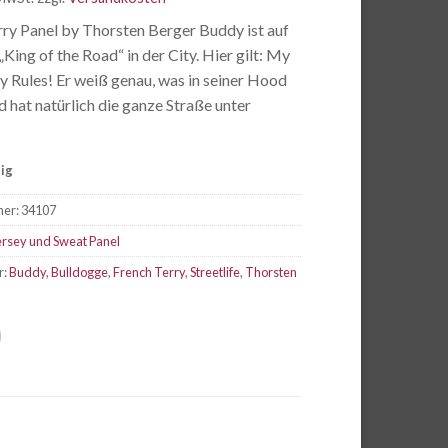
rry Panel by Thorsten Berger Buddy ist auf
 „King of the Road“ in der City. Hier gilt: My
 Rules! Er weiß genau, was in seiner Hood
 hat natürlich die ganze Straße unter
tig
mer:
34107
ersey und Sweat Panel
r:
Buddy
,
Bulldogge
,
French Terry
,
Streetlife
,
Thorsten