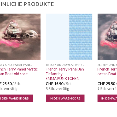
HNLICHE PRODUKTE
Auf die
Auf die
Wunschliste
Wunschliste
SEY UND SWEAT PANEL
JERSEY UND SWEAT PANEL
JERSEY UND 
nch Terry Panel Mystic
French Terry Panel Jan
French Terr
an Boat old rose
Elefant by
ocean Boat
EMMAPÜNKTCHEN
F
25.50
/ Stk.
CHF
15.90
/ Stk.
CHF
25.50
/
tk. vorrätig
5 Stk. vorrätig
9 Stk. vorrä
N DEN WARENKORB
IN DEN WARENKORB
IN DEN W