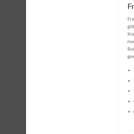
F
Fre
gil
Kon
mal
Bul
ges