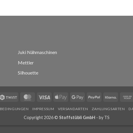
Juki Nähmaschinen
Mettler
Silhouette
Twint
MasterCard
Visa
Apple
Google
PayPal
Klarna
Pay
Pay
SBEDINGUNGEN
IMPRESSUM
VERSANDARTEN
ZAHLUNGSARTEN
D
Copyright 2026 ©
Stoffstübli GmbH
- by
TS