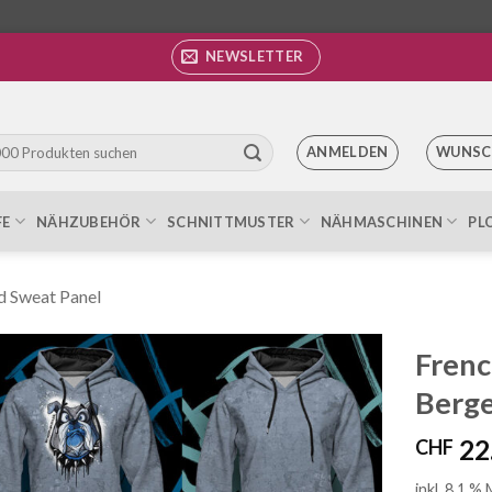
NEWSLETTER
ANMELDEN
WUNSC
FE
NÄHZUBEHÖR
SCHNITTMUSTER
NÄHMASCHINEN
PL
d Sweat Panel
Frenc
Berge
Auf die
Wunschliste
22
CHF
inkl. 8.1 %