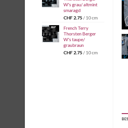
W's grau/ altmint
smaragd
CHF
2.75
/ 10 cm
French Terry
Thorsten Berger
W's taupe/
graubraun
CHF
2.75
/ 10 cm
BE