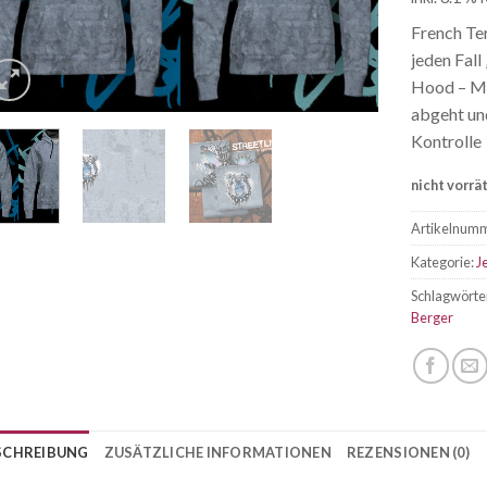
French Te
jeden Fall
Hood – My
abgeht und
Kontrolle
nicht vorrä
Artikelnum
Kategorie:
J
Schlagwörte
Berger
SCHREIBUNG
ZUSÄTZLICHE INFORMATIONEN
REZENSIONEN (0)