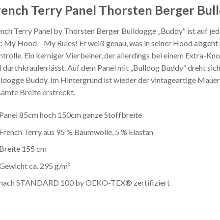
rench Terry Panel Thorsten Berger Bul
nch Terry Panel by Thorsten Berger Bulldogge „Buddy“ ist auf jeden
t: My Hood – My Rules! Er weiß genau, was in seiner Hood abgeht u
trolle. Ein kerniger Vierbeiner, der allerdings bei einem Extra-K
 durchkraulen lässt. Auf dem Panel mit „Bulldog Buddy“ dreht sich
ldogge Buddy. Im Hintergrund ist wieder der vintageartige Mauerhi
amte Breite erstreckt.
Panel 85cm hoch 150cm ganze Stoffbreite
French Terry aus 95 % Baumwolle, 5 % Elastan
Breite 155 cm
Gewicht ca. 295 g/m²
nach STANDARD 100 by OEKO-TEX® zertifiziert