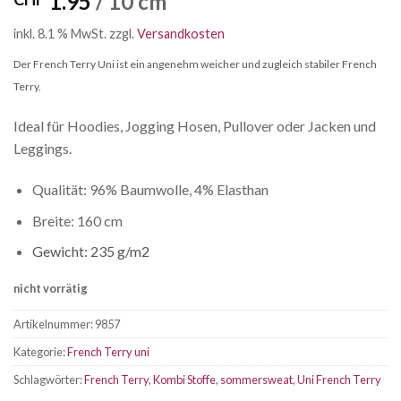
1.95
/ 10 cm
inkl. 8.1 % MwSt.
zzgl.
Versandkosten
Der French Terry Uni ist ein angenehm weicher und zugleich stabiler French
Terry.
Ideal für Hoodies, Jogging Hosen, Pullover oder Jacken und
Leggings.
Qualität: 96% Baumwolle, 4% Elasthan
Breite: 160 cm
Gewicht: 235 g/m2
nicht vorrätig
Artikelnummer:
9857
Kategorie:
French Terry uni
Schlagwörter:
French Terry
,
Kombi Stoffe
,
sommersweat
,
Uni French Terry