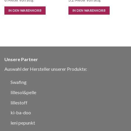
8 Meter vorrätig
3.2 Meter vorrätig
IN DEN WARENKORB
IN DEN WARENKORB
Unsere Partner
Auswahl der Hersteller unserer Produkte:
Swafing
lillesol&pelle
lillestoff
ki-ba-doo
leni pepunkt