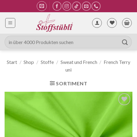
Zum
Inhalt
springen
Suche
nach:
Start
/
Shop
/
Stoffe
/
Sweat und French
/
French Terry
uni
SORTIMENT