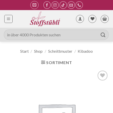
Zum
Inhalt
springen
Suche
nach:
Start
/
Shop
/
Schnittmuster
/
Kibadoo
SORTIMENT
Auf die
Wunschliste