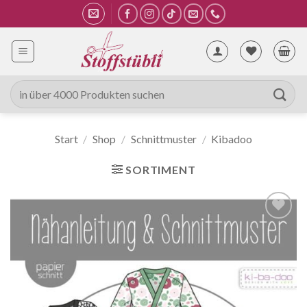
Zum
Inhalt
springen
Suche
nach:
Start
/
Shop
/
Schnittmuster
/
Kibadoo
SORTIMENT
Auf die
Wunschliste