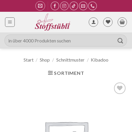
Zum
Inhalt
springen
Suche
nach:
Start
/
Shop
/
Schnittmuster
/
Kibadoo
SORTIMENT
Auf die
Wunschliste