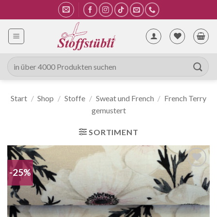
Zum
Inhalt
springen
Suche
nach:
Start
/
Shop
/
Stoffe
/
Sweat und French
/
French Terry
gemustert
SORTIMENT
-25%
Auf die
Wunschliste