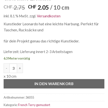
Ursprünglicher
Aktueller
2.75
2.05
/ 10 cm
CHF
CHF
Preis
Preis
inkl. 8.1 % MwSt.
zzgl.
Versandkosten
war:
ist:
CHF 2.75
CHF 2.05.
Kunstleder Leonardo hat eine leichte Narbung. Perfekt für
Taschen, Rucksäcke und
für dein Projekt genau das richtige Kunstleder.
Lieferzeit:
Lieferung innert 2-3 Arbeitstagen
6.3 Meter vorrätig
Modal French Terry Annemone by Christiane Zielinski Menge
x 10 cm
IN DEN WARENKORB
Artikelnummer:
36055
Kategorie:
French Terry gemustert