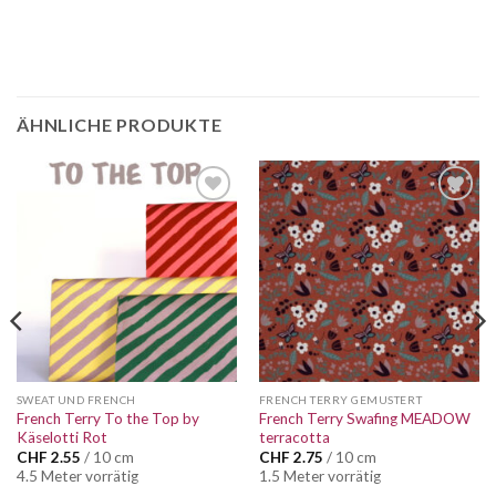
ÄHNLICHE PRODUKTE
Auf die
Auf die
Wunschliste
Wunschliste
SWEAT UND FRENCH
FRENCH TERRY GEMUSTERT
French Terry To the Top by
French Terry Swafing MEADOW
Käselotti Rot
terracotta
CHF
2.55
/ 10 cm
CHF
2.75
/ 10 cm
4.5 Meter vorrätig
1.5 Meter vorrätig