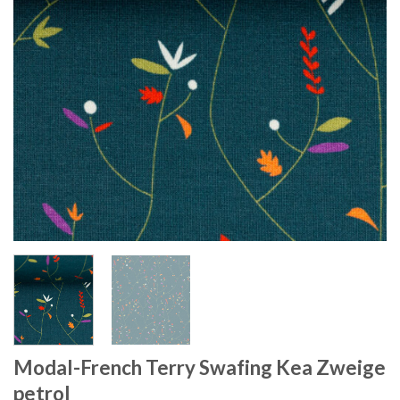
Modal-French Terry Swafing Kea Zweige
petrol