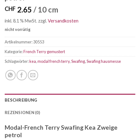
2.65
/ 10 cm
CHF
inkl. 8.1 % MwSt.
zzgl.
Versandkosten
nicht vorrätig
Artikelnummer:
30553
Kategorie:
French Terry gemustert
Schlagwörter:
kea
,
modal french terry
,
Swafing
,
Swafing hausmesse
BESCHREIBUNG
REZENSIONEN (0)
Modal-French Terry Swafing Kea Zweige
petrol