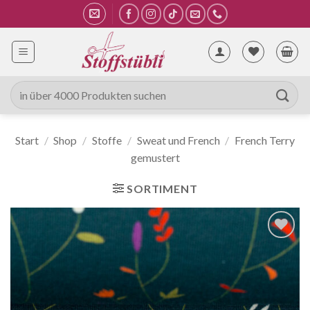
Zum
Inhalt
springen
Suche
nach:
Start
/
Shop
/
Stoffe
/
Sweat und French
/
French Terry
gemustert
SORTIMENT
Auf die
Wunschliste