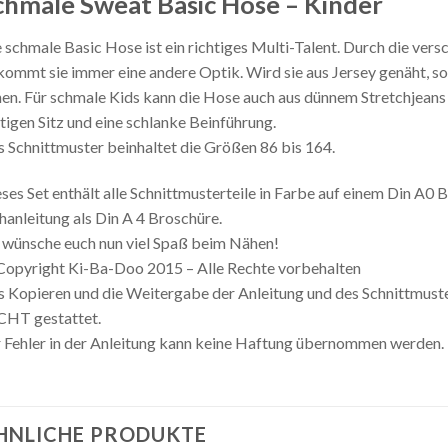
chmale Sweat Basic Hose – Kinder
 schmale Basic Hose ist ein richtiges Multi-Talent. Durch die vers
ommt sie immer eine andere Optik. Wird sie aus Jersey genäht, s
en. Für schmale Kids kann die Hose auch aus dünnem Stretchjeans 
tigen Sitz und eine schlanke Beinführung.
 Schnittmuster beinhaltet die Größen 86 bis 164.
ses Set enthält alle Schnittmusterteile in Farbe auf einem Din A0 
anleitung als Din A 4 Broschüre.
 wünsche euch nun viel Spaß beim Nähen!
opyright Ki-Ba-Doo 2015 – Alle Rechte vorbehalten
 Kopieren und die Weitergabe der Anleitung und des Schnittmust
CHT gestattet.
 Fehler in der Anleitung kann keine Haftung übernommen werden.
HNLICHE PRODUKTE