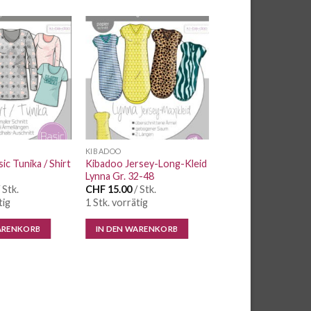
Auf die
Auf die
Wunschliste
Wunschliste
KIBADOO
ic Tunika / Shirt
Kibadoo Jersey-Long-Kleid
Lynna Gr. 32-48
 Stk.
CHF
15.00
/ Stk.
tig
1 Stk. vorrätig
ARENKORB
IN DEN WARENKORB