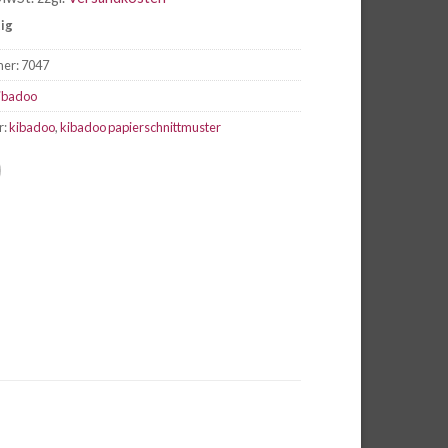
tig
mer:
7047
ibadoo
r:
kibadoo
,
kibadoo papierschnittmuster