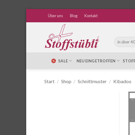
Zum
Über uns
Blog
Kontakt
Inhalt
springen
Suche
nach:
SALE
NEU EINGETROFFEN
STOF
Start
/
Shop
/
Schnittmuster
/
Kibadoo