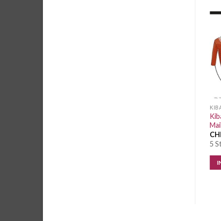
Auf die
Auf die
Wunschliste
Wunschliste
KIBADOO
KIBADOO
KIB
Kibadoo MaLotty Doppel-
Kibadoo Damen Sommer
Kib
Shirt Damen
Kombi #01
Mai
CHF
15.00
/ Stk.
CHF
15.00
/ Stk.
CH
4 Stk. vorrätig
5 Stk. vorrätig
5 S
IN DEN WARENKORB
IN DEN WARENKORB
I