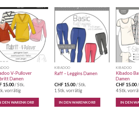
Auf die
Auf die
Wunschliste
Wunschliste
ADOO
KIBADOO
KIBADOO
adoo V-Pullover
Kibadoo Bas
Raff – Leggins Damen
britt Damen
Damen
F
15.00
/ Stk.
CHF
15.00
/ Stk.
CHF
15.00
/
tk. vorrätig
1 Stk. vorrätig
4 Stk. vorrä
N DEN WARENKORB
IN DEN WARENKORB
IN DEN W