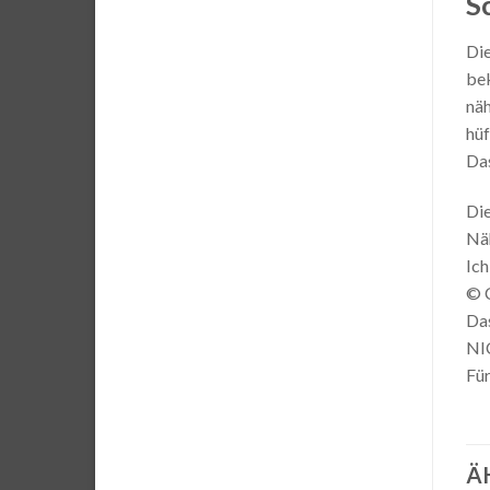
S
Die
bek
näh
hüf
Das
Die
Näh
Ich
© C
Das
NI
Für
Ä