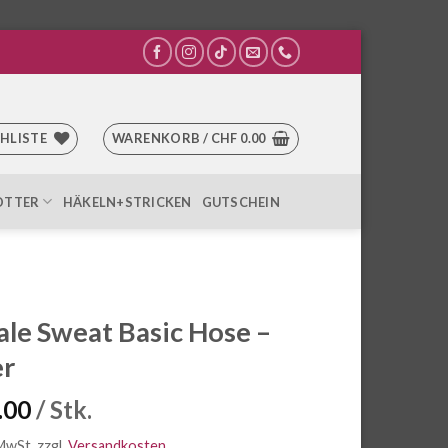
HLISTE
WARENKORB /
CHF
0.00
OTTER
HÄKELN+STRICKEN
GUTSCHEIN
le Sweat Basic Hose –
er
.00
/ Stk.
 MwSt.
zzgl.
Versandkosten