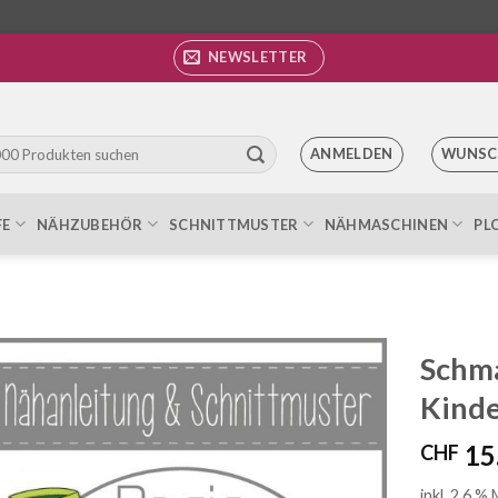
NEWSLETTER
ANMELDEN
WUNSC
FE
NÄHZUBEHÖR
SCHNITTMUSTER
NÄHMASCHINEN
PL
Schma
Kind
Auf die
Wunschliste
15
CHF
inkl. 2.6 %