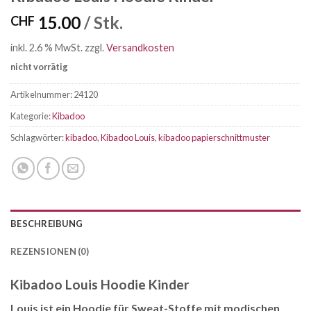
15.00
/ Stk.
CHF
inkl. 2.6 % MwSt.
zzgl.
Versandkosten
nicht vorrätig
Artikelnummer:
24120
Kategorie:
Kibadoo
Schlagwörter:
kibadoo
,
Kibadoo Louis
,
kibadoo papierschnittmuster
BESCHREIBUNG
REZENSIONEN (0)
Kibadoo Louis Hoodie Kinder
Louis ist ein Hoodie für Sweat-Stoffe mit modischen