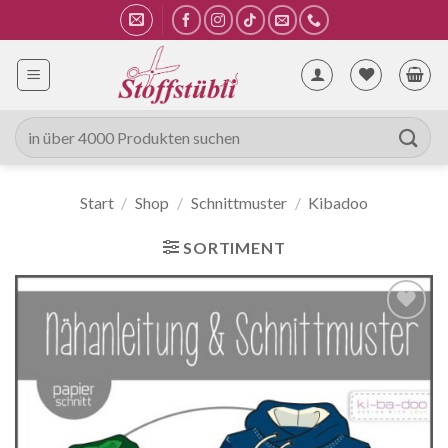
Zum
Inhalt
springen
Suche
nach:
Start
/
Shop
/
Schnittmuster
/
Kibadoo
SORTIMENT
Auf die
Wunschliste