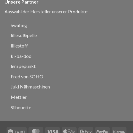
Unsere Partner
Auswahl der Hersteller unserer Produkte:
Swafing
lillesol&pelle
lillestoff
ki-ba-doo
leni pepunkt
Fred von SOHO
Juki Nähmaschinen
Mettler
Silhouette
Twint
MasterCard
Visa
Apple
Google
PayPal
Klar