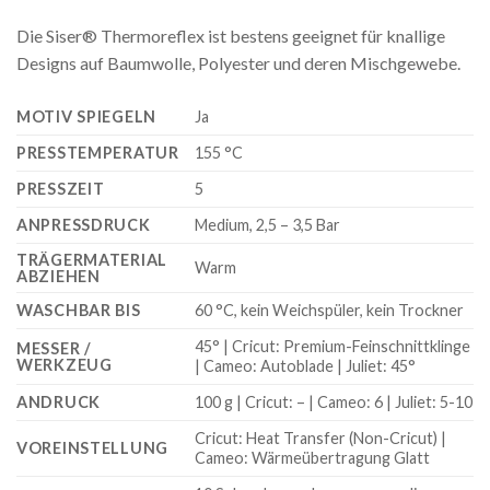
Die Siser® Thermoreflex ist bestens geeignet für knallige
Designs auf Baumwolle, Polyester und deren Mischgewebe.
MOTIV SPIEGELN
Ja
PRESSTEMPERATUR
155 °C
PRESSZEIT
5
ANPRESSDRUCK
Medium, 2,5 – 3,5 Bar
TRÄGERMATERIAL
Warm
ABZIEHEN
WASCHBAR BIS
60 °C, kein Weichspüler, kein Trockner
45° | Cricut: Premium-Feinschnittklinge
MESSER /
WERKZEUG
| Cameo: Autoblade | Juliet: 45°
ANDRUCK
100 g | Cricut: – | Cameo: 6 | Juliet: 5-10
Cricut: Heat Transfer (Non-Cricut) |
VOREINSTELLUNG
Cameo: Wärmeübertragung Glatt