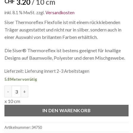
3.20
/ 10 cm
CHF
inkl. 8.1 % MwSt.
zzgl.
Versandkosten
Siser Thermoreflex Flexfolie ist mit einem rückklebenden
Träger ausgestattet und nicht nur in silber, sondern auch in
einer Auswahl von brillanten Farben erhältlich.
Die Siser® Thermoreflex ist bestens geeignet für knallige
Designs auf Baumwolle, Polyester und deren Mischgewebe.
Lieferzeit:
Lieferung innert 2-3 Arbeitstagen
5.8 Meter vorrätig
Siser Thermoreflex reflektierende Flexfolie Menge
x 10 cm
IN DEN WARENKORB
Artikelnummer:
34750