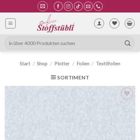
Zum
Inhalt
springen
Suche
nach:
Start
/
Shop
/
Plotter
/
Folien
/
Textilfolien
SORTIMENT
Auf die
Wunschliste