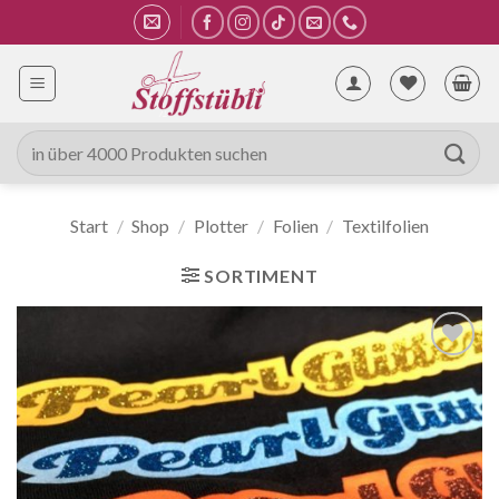
Zum
Inhalt
springen
Suche
nach:
Start
/
Shop
/
Plotter
/
Folien
/
Textilfolien
SORTIMENT
Auf die
Wunschliste