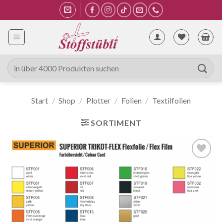
Zum
Inhalt
springen
Suche
nach:
Start
/
Shop
/
Plotter
/
Folien
/
Textilfolien
SORTIMENT
Auf die
Wunschliste