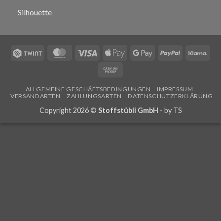
Silhouette
Twint
MasterCard
Visa
Apple
Google
PayPal
Klar
Pay
Pay
Cash
on
ALLGEMEINE GESCHÄFTSBEDINGUNGEN
IMPRESSUM
Pickup
VERSANDARTEN
ZAHLUNGSARTEN
DATENSCHUTZERKLÄRUNG
Copyright 2026 ©
Stoffstübli GmbH
- by
TS