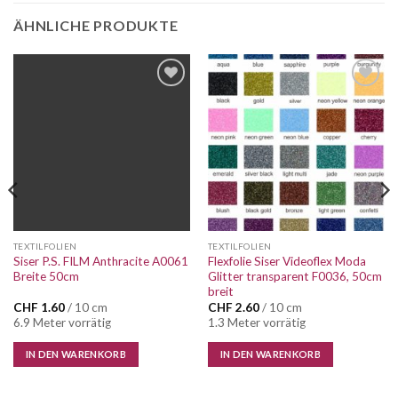
ÄHNLICHE PRODUKTE
Auf die
Auf die
Wunschliste
Wunschliste
TEXTILFOLIEN
TEXTILFOLIEN
Siser P.S. FILM Anthracite A0061
Flexfolie Siser Videoflex Moda
Breite 50cm
Glitter transparent F0036, 50cm
breit
CHF
1.60
/ 10 cm
CHF
2.60
/ 10 cm
6.9 Meter vorrätig
1.3 Meter vorrätig
IN DEN WARENKORB
IN DEN WARENKORB