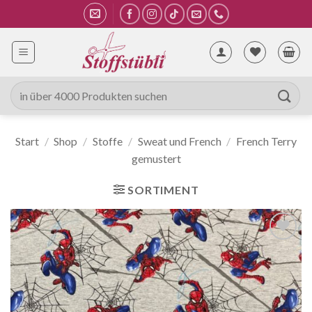
Zum
Inhalt
springen
Suche
nach:
Start
/
Shop
/
Stoffe
/
Sweat und French
/
French Terry
gemustert
SORTIMENT
Auf die
Wunschliste