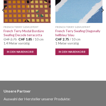
FRENCH TERRY GEMUSTERT
FRENCH TERRY GEMUSTERT
French Terry Modal Bordüre
French Terry Swafing Diagonally
Swafing Decode terracotta
hellblau/ blau
Ursprünglicher
Aktueller
CHF
2.75
CHF
1.85
/ 10 cm
CHF
2.75
/ 10 cm
Preis
Preis
1.4 Meter vorrätig
1 Meter vorrätig
war:
ist:
CHF 2.75
CHF 1.85.
IN DEN WARENKORB
IN DEN WARENKORB
Unsere Partner
Auswahl der Hersteller unserer Produkte: